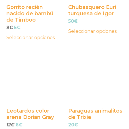
se
se
Gorrito recién
Chubasquero Euri
nacido de bambú
turquesa de Igor
pueden
pueden
de Timboo
50
€
elegir
elegir
El
El
9
€
5
€
en
en
Seleccionar opciones
precio
precio
la
la
Seleccionar opciones
original
actual
página
página
era:
es:
Este
9€.
5€.
Este
de
de
producto
producto
producto
producto
tiene
tiene
múltiples
múltiples
variantes.
variantes.
Las
Las
opciones
opciones
se
se
Leotardos color
Paraguas animalitos
arena Dorian Gray
de Trixie
pueden
pueden
El
El
12
€
6
€
20
€
elegir
elegir