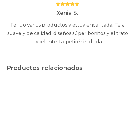
Puntuación:
cantidad
5
Xenia S.
Tengo varios productos y estoy encantada. Tela
suave y de calidad, diseños súper bonitos y el trato
excelente. Repetiré sin duda!
Productos relacionados
Este
Este
producto
producto
tiene
tiene
múltiples
múltiples
variantes.
variantes.
Las
Las
opciones
opciones