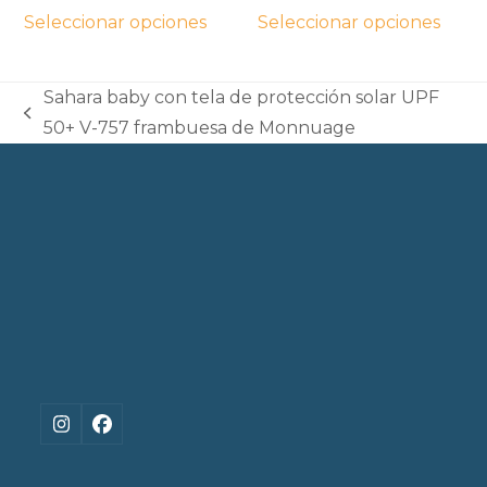
precio
precio
en
en
Seleccionar opciones
Seleccionar opciones
original
actual
la
la
era:
es:
página
página
12€.
6€.
Sahara baby con tela de protección solar UPF
de
de
previous
50+ V-757 frambuesa de Monnuage
producto
producto
post:
Instagram
Facebook