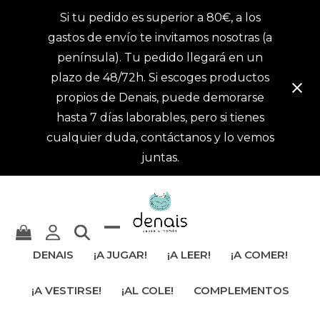
Si tu pedido es superior a 80€, a los
gastos de envío te invitamos nosotras (a
península). Tu pedido llegará en un
plazo de 48/72h. Si escoges productos
propios de Denais, puede demorarse
hasta 7 días laborables, pero si tienes
cualquier duda, contáctanos y lo vemos
juntas.
Mostrar
Cerrar
DENAIS
¡A JUGAR!
¡A LEER!
¡A COMER!
u
menú
¡A VESTIRSE!
¡AL COLE!
COMPLEMENTOS
ocultar
móvil