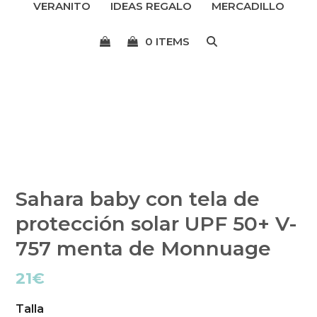
VERANITO
IDEAS REGALO
MERCADILLO
menú
0 ITEMS
Sahara baby con tela de
protección solar UPF 50+ V-
757 menta de Monnuage
21
€
Talla