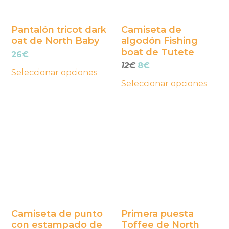
opciones
opciones
se
se
Pantalón tricot dark
Camiseta de
oat de North Baby
algodón Fishing
pueden
pueden
boat de Tutete
26
€
elegir
elegir
El
El
12
€
8
€
en
en
Seleccionar opciones
precio
precio
la
la
Seleccionar opciones
original
actual
página
página
era:
es:
Este
Este
12€.
8€.
de
de
producto
producto
producto
producto
tiene
tiene
múltiples
múltiples
variantes.
variantes.
Las
Las
opciones
opciones
se
se
Camiseta de punto
Primera puesta
con estampado de
Toffee de North
pueden
pueden