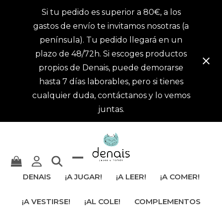
Si tu pedido es superior a 80€, a los
gastos de envío te invitamos nosotras (a
península). Tu pedido llegará en un
plazo de 48/72h. Si escoges productos
propios de Denais, puede demorarse
hasta 7 días laborables, pero si tienes
cualquier duda, contáctanos y lo vemos
juntas.
Mostrar
Cerrar
DENAIS
¡A JUGAR!
¡A LEER!
¡A COMER!
u
menú
¡A VESTIRSE!
¡AL COLE!
COMPLEMENTOS
ocultar
móvil