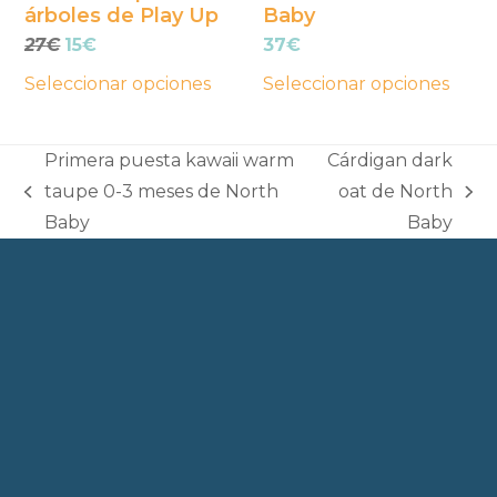
árboles de Play Up
Baby
elegir
elegir
El
El
27
€
15
€
37
€
en
en
precio
precio
la
la
Seleccionar opciones
Seleccionar opciones
original
actual
página
página
era:
es:
27€.
15€.
de
de
Primera puesta kawaii warm
Cárdigan dark
producto
producto
taupe 0-3 meses de North
oat de North
previous
next
Baby
Baby
post:
post: