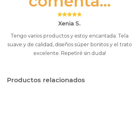
comenta...
Puntuación:
5
Xenia S.
Tengo varios productos y estoy encantada. Tela
suave y de calidad, diseños súper bonitos y el trato
excelente. Repetiré sin duda!
Productos relacionados
Este
Este
producto
producto
tiene
tiene
múltiples
múltiples
variantes.
variantes.
Las
Las