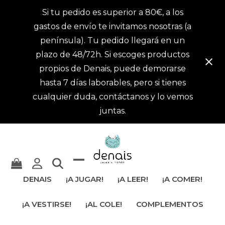
Si tu pedido es superior a 80€, a los
gastos de envío te invitamos nosotras (a
península). Tu pedido llegará en un
plazo de 48/72h. Si escoges productos
propios de Denais, puede demorarse
hasta 7 días laborables, pero si tienes
cualquier duda, contáctanos y lo vemos
juntas.
Mostrar
Cerrar
DENAIS
¡A JUGAR!
¡A LEER!
¡A COMER!
u
menú
¡A VESTIRSE!
¡AL COLE!
COMPLEMENTOS
ocultar
móvil