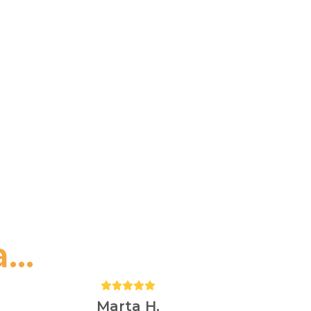
..
Puntuación:
5
Marta H.