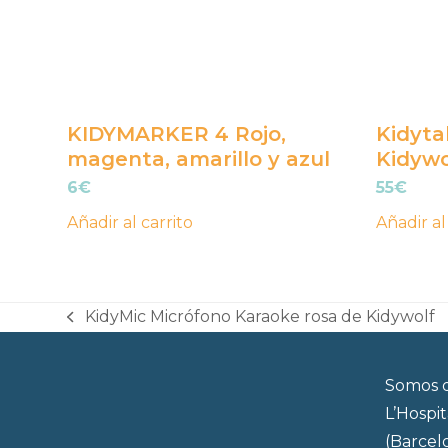
KIDYMARKER 4 Rojo,
Kidyta
magenta, amarillo y azul
Kidywo
6
€
55
€
Añadir al carrito
Añadir al
KidyMic Micrófono Karaoke rosa de Kidywolf
previous
post:
Somos d
L’Hospi
(Barcel