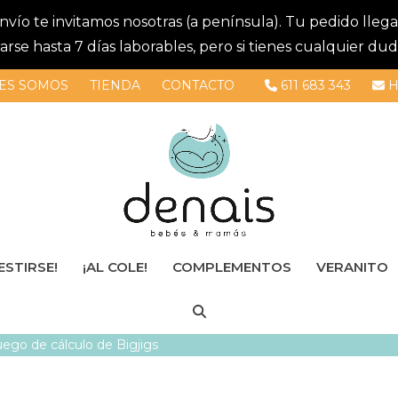
 envío te invitamos nosotras (a península). Tu pedido lle
se hasta 7 días laborables, pero si tienes cualquier dud
ES SOMOS
TIENDA
CONTACTO
611 683 343
H
ESTIRSE!
¡AL COLE!
COMPLEMENTOS
VERANITO
uego de cálculo de Bigjigs