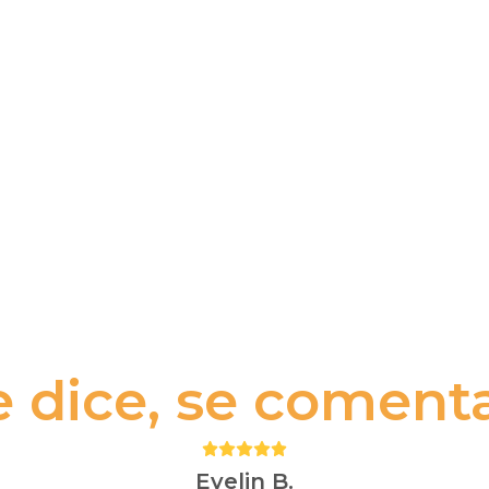
e dice, se comenta.
Puntuación:
5
Evelin B.