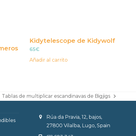
Kidytelescope de Kidywolf
meros
65
€
Añadir al carrito
Tablas de multiplicar escandinavas de Bigjigs
next
post:
Rúa da Pravia, 12, bajos,
ndibles
27800 Vilalba, Lugo, Spain