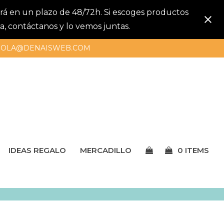
gará en un plazo de 48/72h. Si escoges productos
a, contáctanos y lo vemos juntas.
OLA@DENAISWEB.COM
IDEAS REGALO
MERCADILLO
0 ITEMS