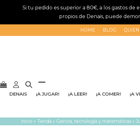
Si tu pedido es superior a 80€, a los gastos de
propios de Denais, puede demorar
HOME
BLOG
QUIEN
Mostrar
Cerrar
DENAIS
¡A JUGAR!
¡A LEER!
¡A COMER!
¡A V
u
menú
ocultar
móvil
Inicio
»
Tienda
»
Ciencia, tecnología y matemáticas
»
J
menú