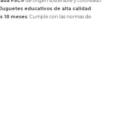
cada FSC®
de origen sostenible y coloreado
Juguetes educativos de alta calidad
os 18 meses
. Cumple con las normas de