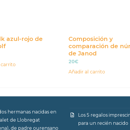
lk azul-rojo de
Composición y
lf
comparación de nú
de Janod
20
€
 carrito
Añadir al carrito
os hermanas nacidas en
Los 5 regalos impresci
talet de Llobregat
para un recién nacido
ona), de padre ourensano