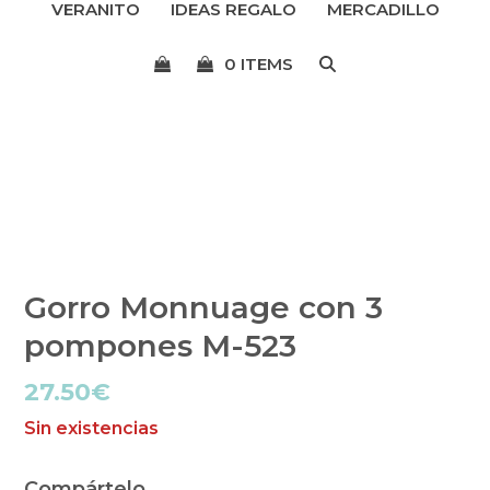
VERANITO
IDEAS REGALO
MERCADILLO
menú
0 ITEMS
Gorro Monnuage con 3
pompones M-523
27.50
€
Sin existencias
Compártelo