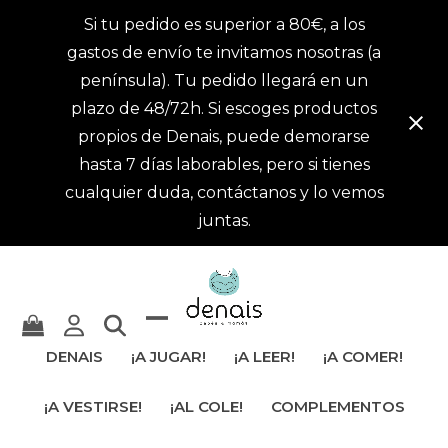
Si tu pedido es superior a 80€, a los
gastos de envío te invitamos nosotras (a
península). Tu pedido llegará en un
plazo de 48/72h. Si escoges productos
propios de Denais, puede demorarse
hasta 7 días laborables, pero si tienes
cualquier duda, contáctanos y lo vemos
juntas.
Mostrar
Cerrar
DENAIS
¡A JUGAR!
¡A LEER!
¡A COMER!
u
menú
¡A VESTIRSE!
¡AL COLE!
COMPLEMENTOS
ocultar
móvil