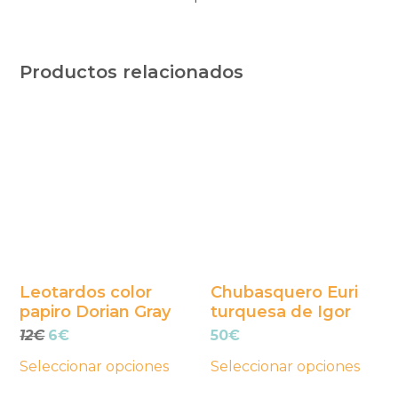
Productos relacionados
Este
Este
producto
producto
tiene
tiene
múltiples
múltiples
variantes.
variantes.
Las
Las
opciones
opciones
se
se
Leotardos color
Chubasquero Euri
papiro Dorian Gray
turquesa de Igor
pueden
pueden
El
El
12
€
6
€
50
€
elegir
elegir
precio
precio
en
en
Seleccionar opciones
Seleccionar opciones
original
actual
la
la
era:
es: