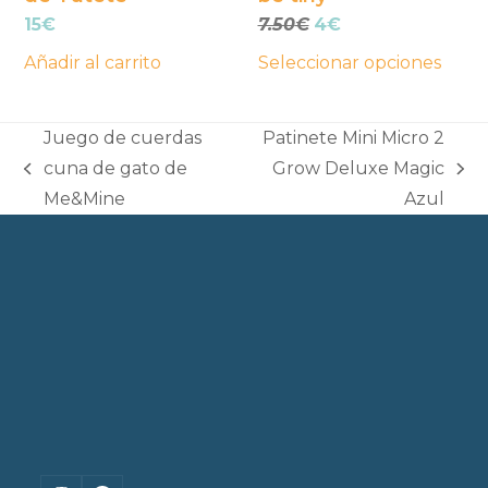
elegir
El
El
15
€
7.50
€
4
€
en
precio
precio
la
Añadir al carrito
Seleccionar opciones
original
actual
página
era:
es:
7.50€.
4€.
de
Juego de cuerdas
Patinete Mini Micro 2
producto
cuna de gato de
Grow Deluxe Magic
previous
next
Me&Mine
Azul
post:
post: