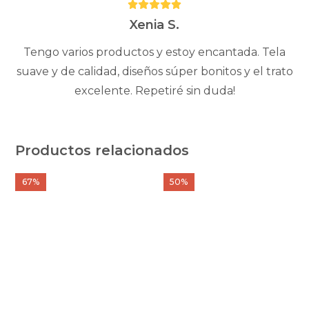
Puntuación:
5
Xenia S.
Tengo varios productos y estoy encantada. Tela
suave y de calidad, diseños súper bonitos y el trato
excelente. Repetiré sin duda!
Productos relacionados
Este
Este
67%
50%
producto
producto
tiene
tiene
múltiples
múltiples
variantes.
variantes.
Las
Las
opciones
opciones