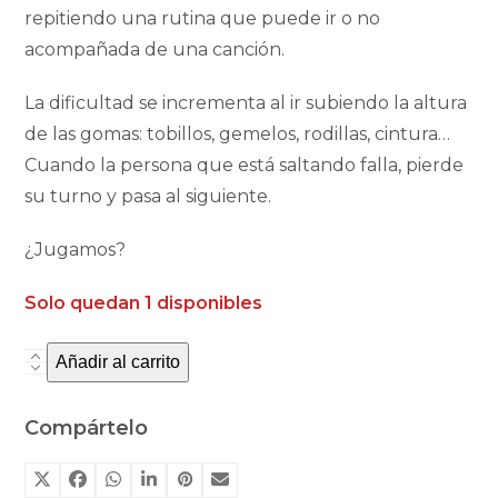
repitiendo una rutina que puede ir o no
acompañada de una canción.
La dificultad se incrementa al ir subiendo la altura
de las gomas: tobillos, gemelos, rodillas, cintura…
Cuando la persona que está saltando falla, pierde
su turno y pasa al siguiente.
¿Jugamos?
Solo quedan 1 disponibles
Añadir al carrito
Goma
de
saltar
Compártelo
Me&Mine
cantidad