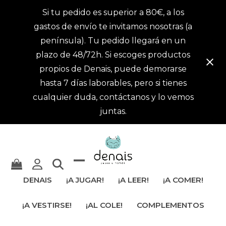
Si tu pedido es superior a 80€, a los
gastos de envío te invitamos nosotras (a
península). Tu pedido llegará en un
plazo de 48/72h. Si escoges productos
propios de Denais, puede demorarse
hasta 7 días laborables, pero si tienes
cualquier duda, contáctanos y lo vemos
juntas.
Mostrar
Cerrar
DENAIS
¡A JUGAR!
¡A LEER!
¡A COMER!
u
menú
¡A VESTIRSE!
¡AL COLE!
COMPLEMENTOS
ocultar
móvil