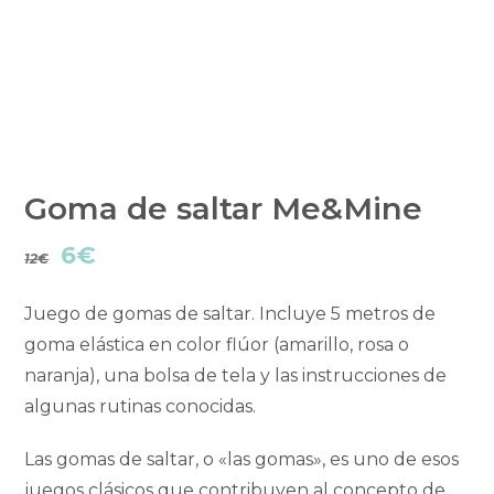
Goma de saltar Me&Mine
El
El
6
€
12
€
precio
precio
Juego de gomas de saltar. Incluye 5 metros de
original
actual
goma elástica en color flúor (amarillo, rosa o
naranja), una bolsa de tela y las instrucciones de
era:
es:
algunas rutinas conocidas.
12€.
6€.
Las gomas de saltar, o «las gomas», es uno de esos
juegos clásicos que contribuyen al concepto de