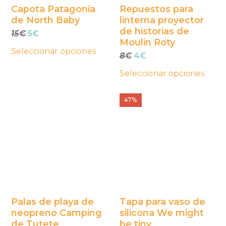
se
se
Capota Patagonia
Repuestos para
de North Baby
linterna proyector
pueden
pueden
de historias de
El
El
15
€
5
€
elegir
elegir
Moulin Roty
precio
precio
en
en
Seleccionar opciones
original
actual
El
El
8
€
4
€
la
la
era:
es:
precio
precio
Seleccionar opciones
página
página
15€.
5€.
original
actual
era:
es:
de
de
Este
8€.
4€.
47%
producto
producto
producto
tiene
múltiples
variantes.
Las
opciones
se
Palas de playa de
Tapa para vaso de
neopreno Camping
silicona We might
pueden
de Tutete
be tiny