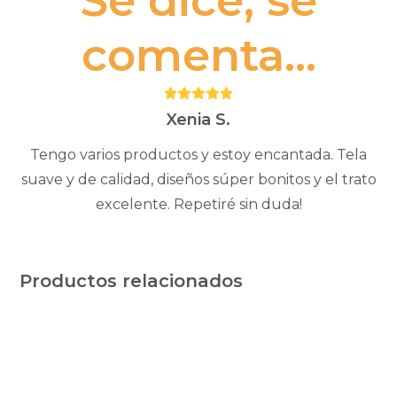
Se dice, se
comenta...
Puntuación:
5
Xenia S.
Tengo varios productos y estoy encantada. Tela
suave y de calidad, diseños súper bonitos y el trato
excelente. Repetiré sin duda!
Productos relacionados
Este
Este
producto
producto
tiene
tiene
múltiples
múltiples