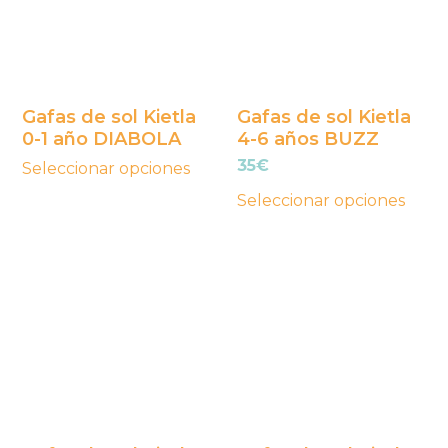
variantes.
variantes.
Las
Las
opciones
opciones
se
se
Gafas de sol Kietla
Gafas de sol Kietla
0-1 año DIABOLA
4-6 años BUZZ
pueden
pueden
35
€
elegir
elegir
Seleccionar opciones
en
en
Seleccionar opciones
la
la
página
página
Este
Este
de
de
producto
producto
producto
producto
tiene
tiene
múltiples
múltiples
variantes.
variantes.
Las
Las
opciones
opciones