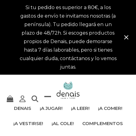
Si tu pedido es superior a 80€, a los
gastos de envío te invitamos nosotras (a
península). Tu pedido llegará en un
plazo de 48/72h. Si escoges productos
propios de Denais, puede demorarse
hasta 7 días laborables, pero si tienes
cualquier duda, contáctanos y lo vemos
juntas.
Mostrar
Cerrar
DENAIS
¡A JUGAR!
¡A LEER!
¡A COMER!
u
menú
¡A VESTIRSE!
¡AL COLE!
COMPLEMENTOS
ocultar
móvil