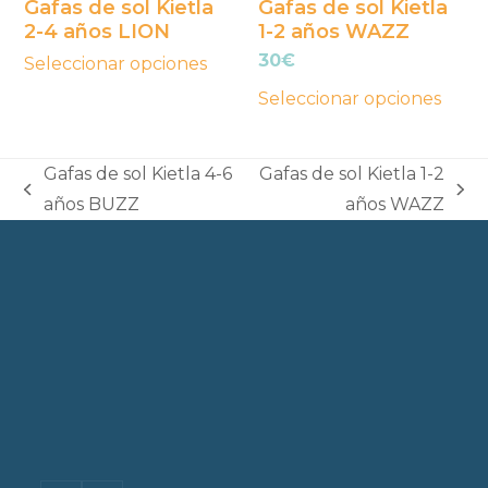
se
se
Gafas de sol Kietla
Gafas de sol Kietla
2-4 años LION
1-2 años WAZZ
pueden
pueden
30
€
elegir
elegir
Seleccionar opciones
en
en
Seleccionar opciones
la
la
página
página
Gafas de sol Kietla 4-6
Gafas de sol Kietla 1-2
de
de
previous
next
años BUZZ
años WAZZ
producto
producto
post:
post: