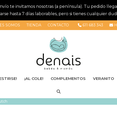
 envío te invitamos nosotras (a península). Tu pedido lle
se hasta 7 días laborables, pero si tienes cualquier dud
ES SOMOS
TIENDA
CONTACTO
611 683 343
H
ESTIRSE!
¡AL COLE!
COMPLEMENTOS
VERANITO
Dutch