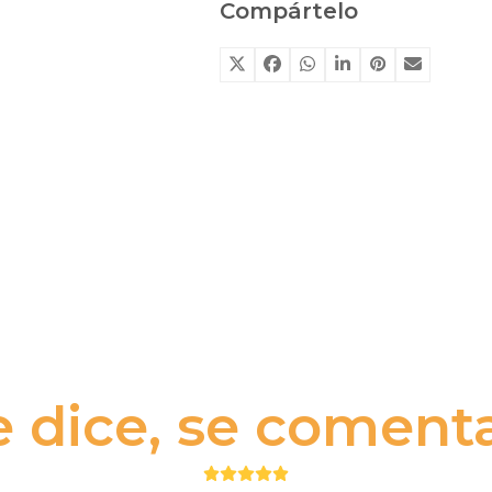
Dutch
Compártelo
cantidad
e dice, se comenta.
Puntuación: