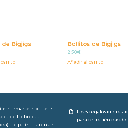
 de Bigjigs
Bollitos de Bigjigs
2.50
€
 carrito
Añadir al carrito
os hermanas nacidas en
Los 5 regalos impresci
talet de Llobregat
para un recién nacido
ona), de padre ourensano