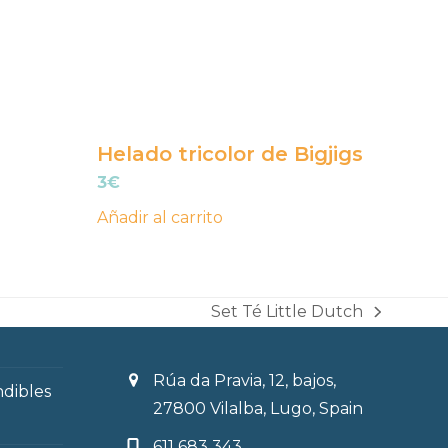
Helado tricolor de Bigjigs
3
€
Añadir al carrito
Set Té Little Dutch
next
post:
Rúa da Pravia, 12, bajos,
ndibles
27800 Vilalba, Lugo, Spain
611 683 343