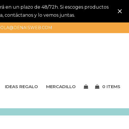
gará en un plazo de 48/72h. Si escoges productos
a, contáctanos y lo vemos juntas.
OLA@DENAISWEB.COM
IDEAS REGALO
MERCADILLO
0 ITEMS