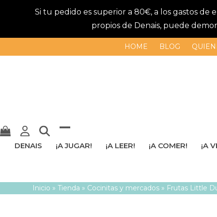
Si tu pedido es superior a 80€, a los gastos de
propios de Denais, puede demorar
HOME
BLOG
QUIEN
Mostrar
Cerrar
DENAIS
¡A JUGAR!
¡A LEER!
¡A COMER!
¡A V
u
menú
ocultar
móvil
Inicio
»
Tienda
»
Cocinitas y mercados
»
Frutas Little 
menú