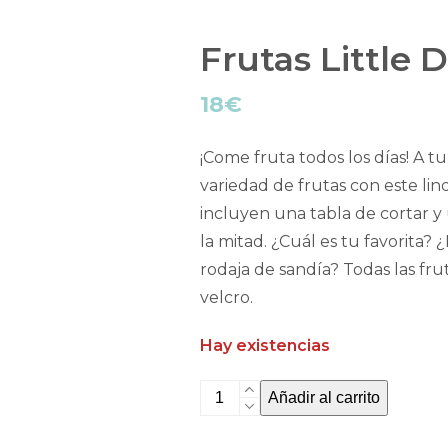
Frutas Little 
18
€
¡Come fruta todos los días! A 
variedad de frutas con este lin
incluyen una tabla de cortar y 
la mitad. ¿Cuál es tu favorita? 
rodaja de sandía? Todas las fr
velcro.
Hay existencias
Frutas
Añadir al carrito
Little