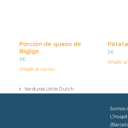
Porción de queso de
Patata
Bigjigs
2
€
2
€
Añadir al
Añadir al carrito
Verduras Little Dutch
previous
post:
Somos d
L’Hospi
(Barcel