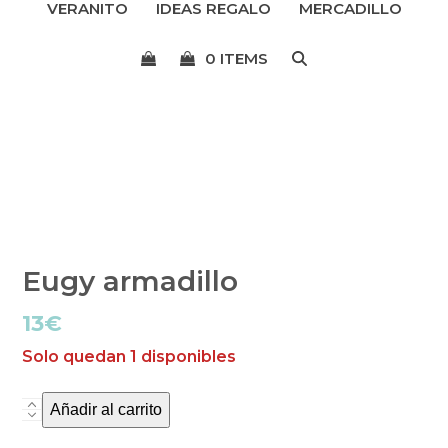
VERANITO
IDEAS REGALO
MERCADILLO
menú
0 ITEMS
Eugy armadillo
13
€
Solo quedan 1 disponibles
Añadir al carrito
Eugy
armadillo