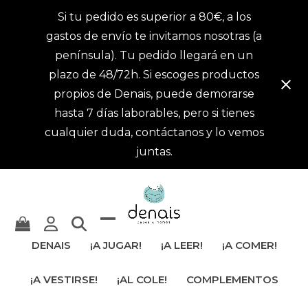
Si tu pedido es superior a 80€, a los
gastos de envío te invitamos nosotras (a
península). Tu pedido llegará en un
plazo de 48/72h. Si escoges productos
propios de Denais, puede demorarse
hasta 7 días laborables, pero si tienes
cualquier duda, contáctanos y lo vemos
juntas.
Mostrar
Cerrar
DENAIS
¡A JUGAR!
¡A LEER!
¡A COMER!
u
menú
¡A VESTIRSE!
¡AL COLE!
COMPLEMENTOS
ocultar
móvil