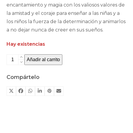
encantamiento y magia con los valiosos valores de
la amistad y el coraje para enseñar a las niñas y a
los niños la fuerza de la determinación y animarlos
a no dejar nunca de creer en sus sueños.
Hay existencias
Disney
Añadir al carrito
Wish
de
Compártelo
Faba
cantidad