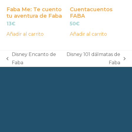
Faba Me: Te cuento
Cuentacuentos
tu aventura de Faba
FABA
13
€
50
€
Añadir al carrito
Añadir al carrito
Disney Encanto de
Disney 101 dálmatas de
previous
next
Faba
Faba
post:
post: