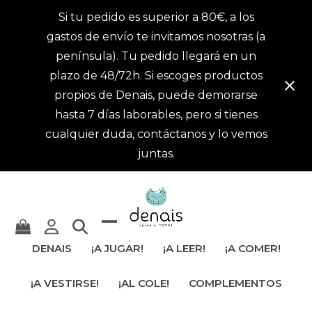
Si tu pedido es superior a 80€, a los
gastos de envío te invitamos nosotras (a
península). Tu pedido llegará en un
plazo de 48/72h. Si escoges productos
propios de Denais, puede demorarse
hasta 7 días laborables, pero si tienes
cualquier duda, contáctanos y lo vemos
juntas.
Mostrar
Cerrar
DENAIS
¡A JUGAR!
¡A LEER!
¡A COMER!
u
menú
¡A VESTIRSE!
¡AL COLE!
COMPLEMENTOS
ocultar
móvil