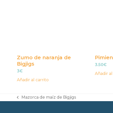
Zumo de naranja de
Pimien
Bigjigs
3.50
€
3
€
Añadir al
Añadir al carrito
Mazorca de maíz de Bigjigs
previous
post: