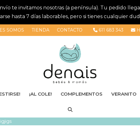
 envío te invitamos nosotras (a península). Tu pedido lle
se hasta 7 días laborables, pero si tienes cualquier dud
ES SOMOS
TIENDA
CONTACTO
611 683 343
H
ESTIRSE!
¡AL COLE!
COMPLEMENTOS
VERANITO
igjigs