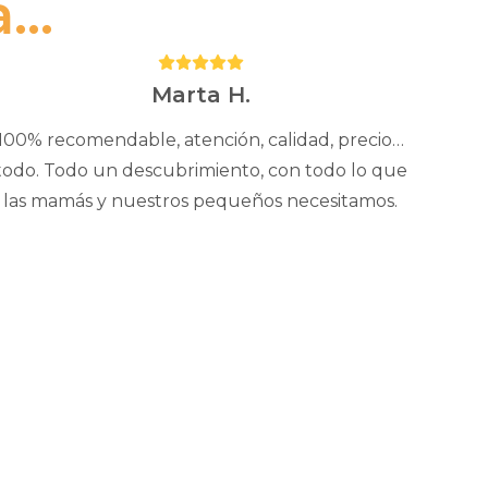
..
Puntuación:
5
Marta H.
100% recomendable, atención, calidad, precio…
todo. Todo un descubrimiento, con todo lo que
las mamás y nuestros pequeños necesitamos.