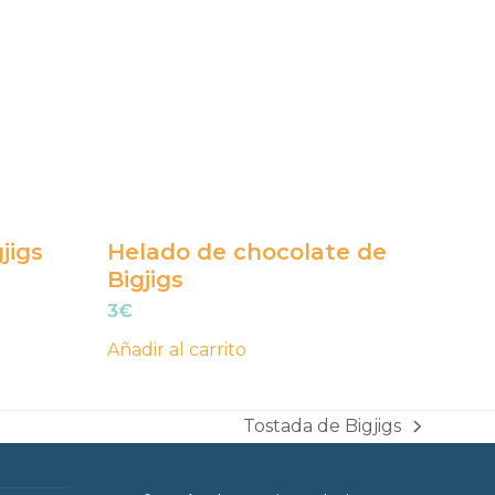
jigs
Helado de chocolate de
Bigjigs
3
€
Añadir al carrito
Tostada de Bigjigs
next
post: