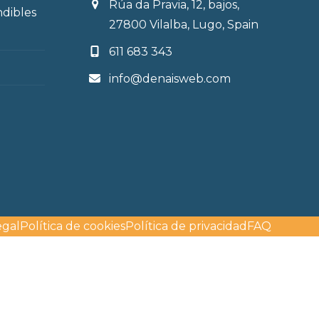
Rúa da Pravia, 12, bajos,
ndibles
27800 Vilalba, Lugo, Spain
611 683 343
info@denaisweb.com
egal
Política de cookies
Política de privacidad
FAQ