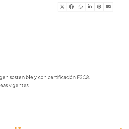
cantidad
gen sostenible y con certificación FSC®.
as vigentes.