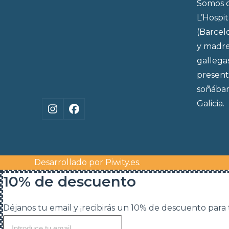
Somos d
L’Hospi
(Barcel
y madre
gallega
present
soñábam
Galicia.
Instagram
Facebook
Desarrollado por
Piwity.es
.
10% de descuento
Déjanos tu email y ¡recibirás un 10% de descuento para