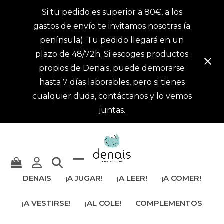
Si tu pedido es superior a 80€, a los
gastos de envío te invitamos nosotras (a
península). Tu pedido llegará en un
plazo de 48/72h. Si escoges productos
propios de Denais, puede demorarse
hasta 7 días laborables, pero si tienes
cualquier duda, contáctanos y lo vemos
juntas.
Mostrar
Cerrar
DENAIS
¡A JUGAR!
¡A LEER!
¡A COMER!
u
menú
¡A VESTIRSE!
¡AL COLE!
COMPLEMENTOS
ocultar
móvil