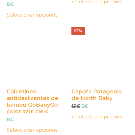
Seleccionar opciones
original
actual
8
€
la
la
era:
es:
Seleccionar opciones
página
página
12€.
6€.
de
de
Este
Este
67%
producto
producto
producto
producto
tiene
tiene
múltiples
múltiples
variantes.
variantes.
Las
Las
opciones
opciones
se
se
Calcetines
Capota Patagonia
antideslizantes de
de North Baby
pueden
pueden
bambú GoBabyGo
El
El
15
€
5
€
elegir
elegir
color azul cielo
precio
precio
en
en
Seleccionar opciones
original
actual
8
€
la
la
era:
es:
Seleccionar opciones
página
página
15€.
5€.