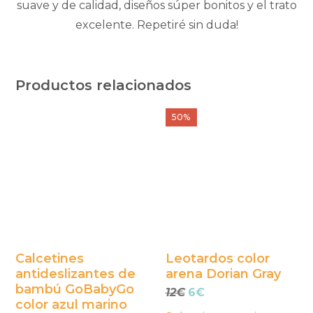
suave y de calidad, diseños súper bonitos y el trato
excelente. Repetiré sin duda!
Productos relacionados
Este
Este
50%
producto
producto
tiene
tiene
múltiples
múltiples
variantes.
variantes.
Las
Las
opciones
opciones
se
se
Calcetines
Leotardos color
antideslizantes de
arena Dorian Gray
pueden
pueden
bambú GoBabyGo
El
El
12
€
6
€
elegir
elegir
color azul marino
precio
precio
en
en