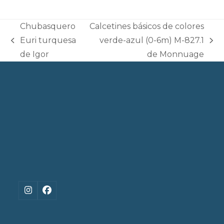
de
de
producto
producto
Chubasquero
Calcetines básicos de colores
Euri turquesa
verde-azul (0-6m) M-827.1
previous
next
de Igor
de Monnuage
post:
post:
Instagram
Facebook