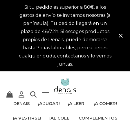
Si tu pedido es superior a 80€, a los
gastos de envío te invitamos nosotras (a
península). Tu pedido llegará en un
plazo de 48/72h. Si escoges productos
propios de Denais, puede demorarse
hasta 7 días laborables, pero si tienes
cualquier duda, contáctanos y lo vemos
juntas.
Mostrar
Cerrar
DENAIS
¡A JUGAR!
¡A LEER!
¡A COMER!
u
menú
¡A VESTIRSE!
¡AL COLE!
COMPLEMENTOS
ocultar
móvil