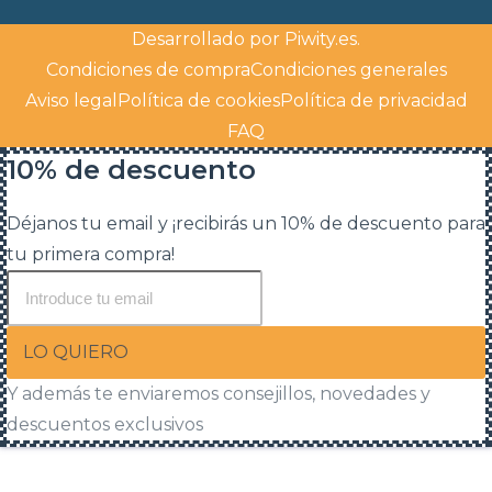
Desarrollado por
Piwity.es
.
Condiciones de compra
Condiciones generales
Aviso legal
Política de cookies
Política de privacidad
FAQ
10% de descuento
Déjanos tu email y ¡recibirás un 10% de descuento para
tu primera compra!
LO QUIERO
Y además te enviaremos consejillos, novedades y
descuentos exclusivos