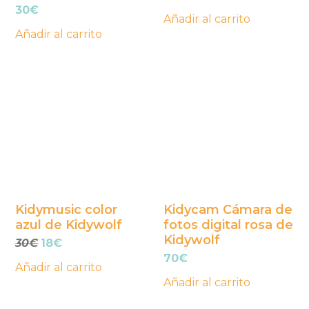
30
€
Añadir al carrito
Añadir al carrito
Kidymusic color
Kidycam Cámara de
azul de Kidywolf
fotos digital rosa de
Kidywolf
El
El
30
€
18
€
precio
precio
70
€
Añadir al carrito
original
actual
Añadir al carrito
era:
es:
30€.
18€.