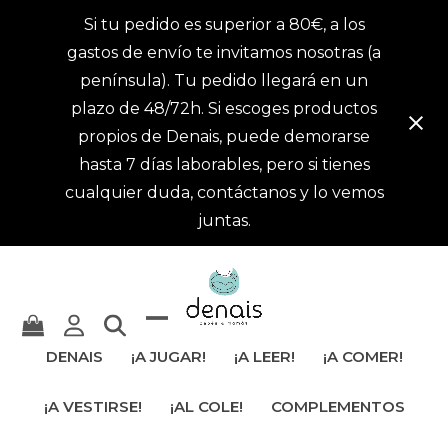
Si tu pedido es superior a 80€, a los
gastos de envío te invitamos nosotras (a
península). Tu pedido llegará en un
plazo de 48/72h. Si escoges productos
propios de Denais, puede demorarse
hasta 7 días laborables, pero si tienes
cualquier duda, contáctanos y lo vemos
juntas.
Mostrar
Cerrar
DENAIS
¡A JUGAR!
¡A LEER!
¡A COMER!
u
menú
¡A VESTIRSE!
¡AL COLE!
COMPLEMENTOS
ocultar
móvil