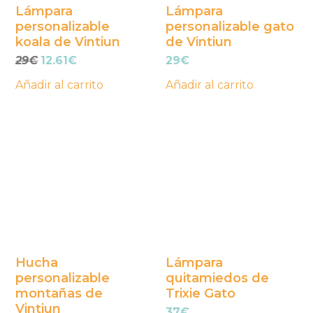
Lámpara
Lámpara
personalizable
personalizable gato
koala de Vintiun
de Vintiun
El
El
29
€
12.61
€
29
€
precio
precio
Añadir al carrito
Añadir al carrito
original
actual
era:
es:
29€.
12.61€.
Hucha
Lámpara
personalizable
quitamiedos de
montañas de
Trixie Gato
Vintiun
37
€