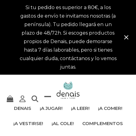
Si tu pedido es superior a 80€, a los
gastos de envío te invitamos nosotras (a
península). Tu pedido llegará en un
plazo de 48/72h. Si escoges productos
propios de Denais, puede demorarse
hasta 7 días laborables, pero si tienes
cualquier duda, contáctanos y lo vemos
juntas.
Mostrar
Cerrar
DENAIS
¡A JUGAR!
¡A LEER!
¡A COMER!
u
menú
¡A VESTIRSE!
¡AL COLE!
COMPLEMENTOS
ocultar
móvil