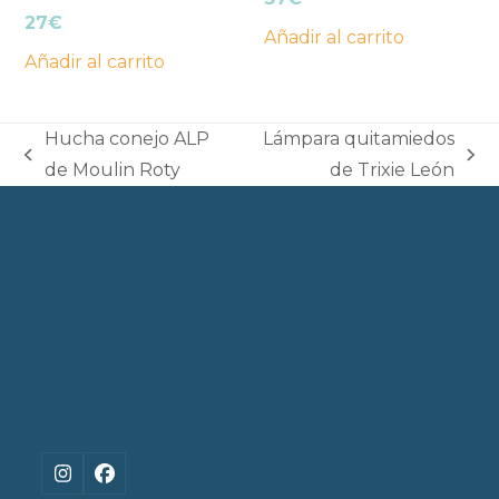
27
€
Añadir al carrito
Añadir al carrito
Hucha conejo ALP
Lámpara quitamiedos
previous
next
de Moulin Roty
de Trixie León
post:
post:
Instagram
Facebook