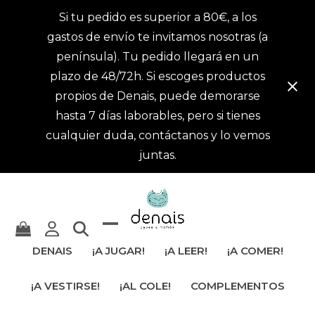
Si tu pedido es superior a 80€, a los
gastos de envío te invitamos nosotras (a
península). Tu pedido llegará en un
plazo de 48/72h. Si escoges productos
propios de Denais, puede demorarse
hasta 7 días laborables, pero si tienes
cualquier duda, contáctanos y lo vemos
juntas.
Mostrar
Cerrar
DENAIS
¡A JUGAR!
¡A LEER!
¡A COMER!
u
menú
¡A VESTIRSE!
¡AL COLE!
COMPLEMENTOS
ocultar
móvil