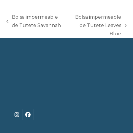
Bolsa impermeable
Bolsa impermeable
previous
de Tutete Savannah
de Tutete Leaves
next
post:
Blue
post:
Instagram
Facebook