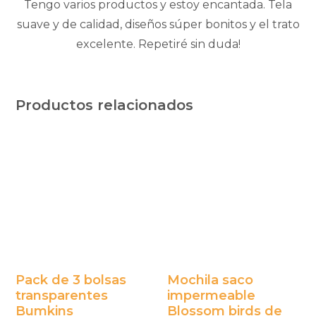
Tengo varios productos y estoy encantada. Tela
suave y de calidad, diseños súper bonitos y el trato
excelente. Repetiré sin duda!
Productos relacionados
Este
producto
tiene
múltiples
variantes.
Las
opciones
se
Pack de 3 bolsas
Mochila saco
transparentes
impermeable
pueden
Bumkins
Blossom birds de
elegir