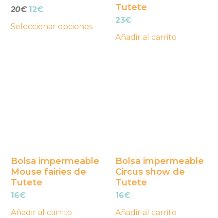
Tutete
El
El
20
€
12
€
en
precio
precio
23
€
la
Seleccionar opciones
original
actual
Añadir al carrito
página
era:
es:
20€.
12€.
de
producto
Bolsa impermeable
Bolsa impermeable
Mouse fairies de
Circus show de
Tutete
Tutete
16
€
16
€
Añadir al carrito
Añadir al carrito