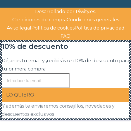
Desarrollado por
Piwity.es
.
Condiciones de compra
Condiciones generales
Aviso legal
Política de cookies
Política de privacidad
FAQ
10% de descuento
Déjanos tu email y ¡recibirás un 10% de descuento para
tu primera compra!
LO QUIERO
Y además te enviaremos consejillos, novedades y
descuentos exclusivos