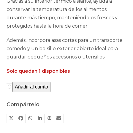
Gracias a su interior térmico aislante, ayuda a
conservar la temperatura de los alimentos
durante más tiempo, manteniéndolos frescos y
protegidos hasta la hora de comer.
Además, incorpora asas cortas para un transporte
cómodo y un bolsillo exterior abierto ideal para
guardar pequeños accesorios o utensilios.
Solo quedan 1 disponibles
Añadir al carrito
Bolsa
de
merienda
Compártelo
térmica
Tutete
Pandas