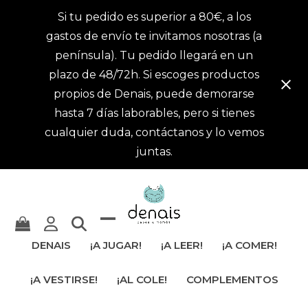
Si tu pedido es superior a 80€, a los
gastos de envío te invitamos nosotras (a
península). Tu pedido llegará en un
plazo de 48/72h. Si escoges productos
propios de Denais, puede demorarse
hasta 7 días laborables, pero si tienes
cualquier duda, contáctanos y lo vemos
juntas.
Mostrar
Cerrar
DENAIS
¡A JUGAR!
¡A LEER!
¡A COMER!
u
menú
¡A VESTIRSE!
¡AL COLE!
COMPLEMENTOS
ocultar
móvil