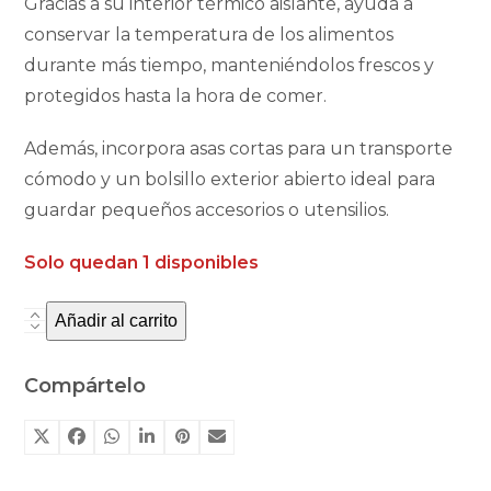
Gracias a su interior térmico aislante, ayuda a
conservar la temperatura de los alimentos
durante más tiempo, manteniéndolos frescos y
protegidos hasta la hora de comer.
Además, incorpora asas cortas para un transporte
cómodo y un bolsillo exterior abierto ideal para
guardar pequeños accesorios o utensilios.
Solo quedan 1 disponibles
Añadir al carrito
Bolsa
de
merienda
Compártelo
térmica
Tutete
Blossom