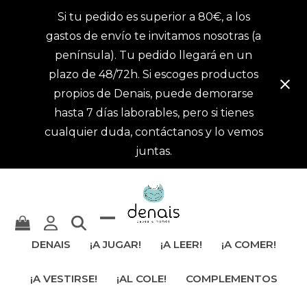
Si tu pedido es superior a 80€, a los
gastos de envío te invitamos nosotras (a
península). Tu pedido llegará en un
plazo de 48/72h. Si escoges productos
propios de Denais, puede demorarse
hasta 7 días laborables, pero si tienes
cualquier duda, contáctanos y lo vemos
juntas.
Mostrar
Cerrar
DENAIS
¡A JUGAR!
¡A LEER!
¡A COMER!
u
menú
¡A VESTIRSE!
¡AL COLE!
COMPLEMENTOS
ocultar
móvil