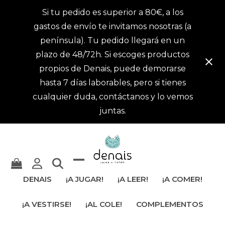
Si tu pedido es superior a 80€, a los
gastos de envío te invitamos nosotras (a
península). Tu pedido llegará en un
plazo de 48/72h. Si escoges productos
propios de Denais, puede demorarse
hasta 7 días laborables, pero si tienes
cualquier duda, contáctanos y lo vemos
juntas.
Mostrar
Cerrar
DENAIS
¡A JUGAR!
¡A LEER!
¡A COMER!
u
menú
¡A VESTIRSE!
¡AL COLE!
COMPLEMENTOS
ocultar
móvil