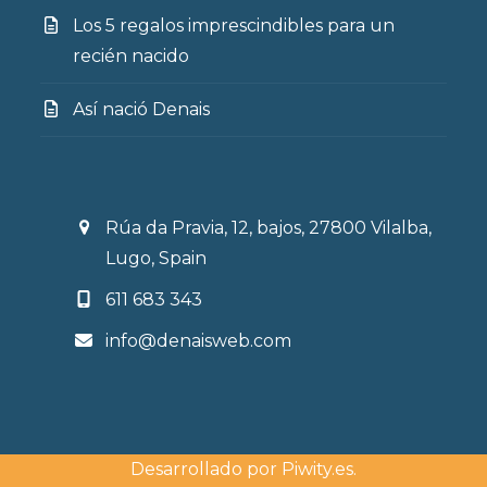
Los 5 regalos imprescindibles para un
recién nacido
Así nació Denais
Rúa da Pravia, 12, bajos, 27800 Vilalba,
Lugo, Spain
611 683 343
info@denaisweb.com
Desarrollado por
Piwity.es
.