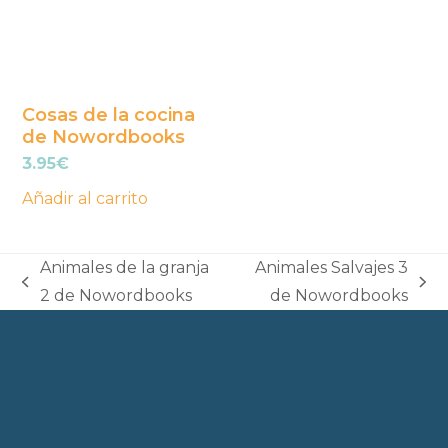
Cosas de la cocina
de Nowordbooks
3.95
€
Añadir al carrito
Animales de la granja
Animales Salvajes 3
previous
next
2 de Nowordbooks
de Nowordbooks
post:
post: