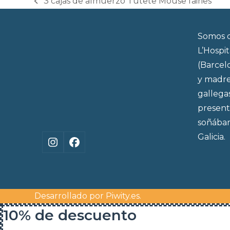
3 cajas de almuerzo Tutete Mouse fairies
previous
post:
Somos d
L’Hospi
(Barcel
y madre
gallega
present
soñábam
Galicia.
Instagram
Facebook
Desarrollado por
Piwity.es
.
10% de descuento