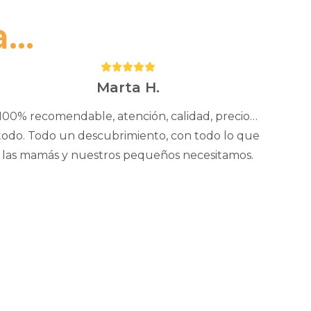
..
Puntuación:
5
Marta H.
100% recomendable, atención, calidad, precio…
todo. Todo un descubrimiento, con todo lo que
las mamás y nuestros pequeños necesitamos.