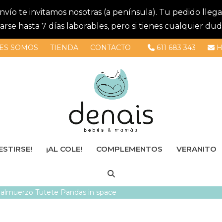
 envío te invitamos nosotras (a península). Tu pedido lle
se hasta 7 días laborables, pero si tienes cualquier dud
ES SOMOS
TIENDA
CONTACTO
611 683 343
H
ESTIRSE!
¡AL COLE!
COMPLEMENTOS
VERANITO
e almuerzo Tutete Pandas in space