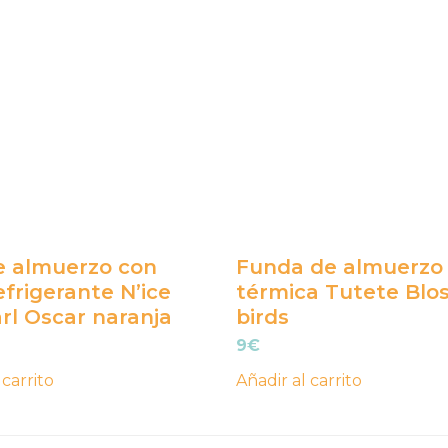
e almuerzo con
Funda de almuerzo
efrigerante N’ice
térmica Tutete Bl
rl Oscar naranja
birds
9
€
 carrito
Añadir al carrito