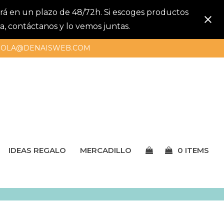
gará en un plazo de 48/72h. Si escoges productos
a, contáctanos y lo vemos juntas.
OLA@DENAISWEB.COM
IDEAS REGALO
MERCADILLO
0 ITEMS