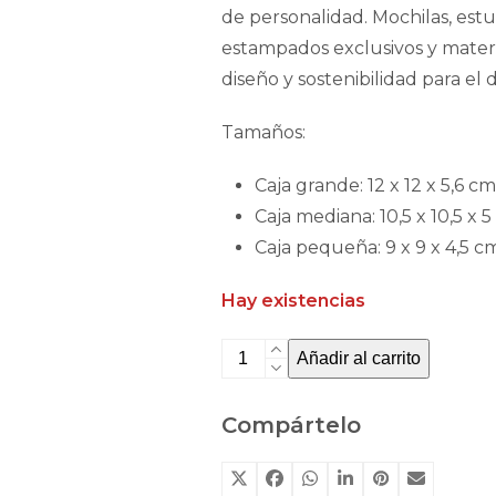
de personalidad. Mochilas, estu
estampados exclusivos y mater
diseño y sostenibilidad para el d
Tamaños:
Caja grande: 12 x 12 x 5,6 c
Caja mediana: 10,5 x 10,5 x 
Caja pequeña: 9 x 9 x 4,5 c
Hay existencias
3
Añadir al carrito
cajas
de
Compártelo
almuerzo
Tutete