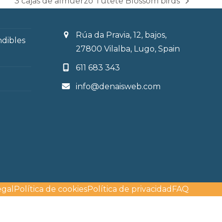
3 cajas de almuerzo Tutete Blossom birds
next
post:
Rúa da Pravia, 12, bajos,
ndibles
27800 Vilalba, Lugo, Spain
611 683 343
info@denaisweb.com
egal
Política de cookies
Política de privacidad
FAQ