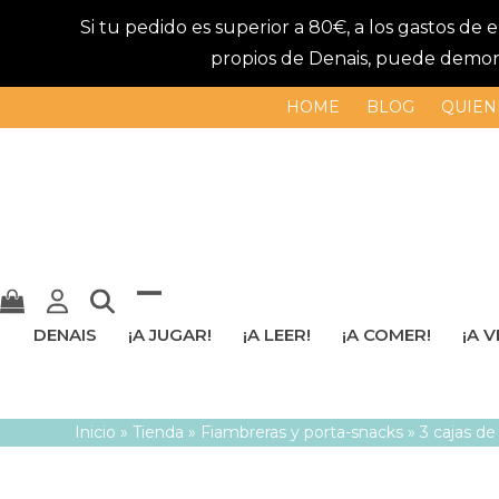
Si tu pedido es superior a 80€, a los gastos de
propios de Denais, puede demorar
HOME
BLOG
QUIEN
Mostrar
Cerrar
DENAIS
¡A JUGAR!
¡A LEER!
¡A COMER!
¡A V
u
menú
ocultar
móvil
Inicio
»
Tienda
»
Fiambreras y porta-snacks
»
3 cajas d
menú