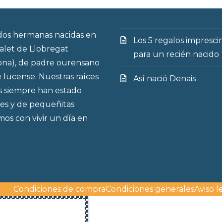
os hermanas nacidas en
Los 5 regalos impresci
talet de Llobregat
para un recién nacido
ona), de padre ourensano
 lucense. Nuestras raíces
Así nació Denais
s siempre han estado
es y de pequeñitas
os con vivir un día en
Condiciones de compra
Condiciones generales
Aviso l