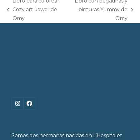
Libro para colorear
Libro con pegatinas y
Cozy art kawaii de
pinturas Yummy de
previous
next
Omy
Omy
post:
post:
Instagram
Facebook
Somos dos hermanas nacidas en L’Hospitalet