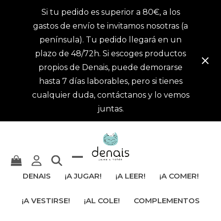
Si tu pedido es superior a 80€, a los
gastos de envío te invitamos nosotras (a
península). Tu pedido llegará en un
plazo de 48/72h. Si escoges productos
propios de Denais, puede demorarse
hasta 7 días laborables, pero si tienes
cualquier duda, contáctanos y lo vemos
juntas.
Mostrar
Cerrar
DENAIS
¡A JUGAR!
¡A LEER!
¡A COMER!
u
menú
¡A VESTIRSE!
¡AL COLE!
COMPLEMENTOS
ocultar
móvil