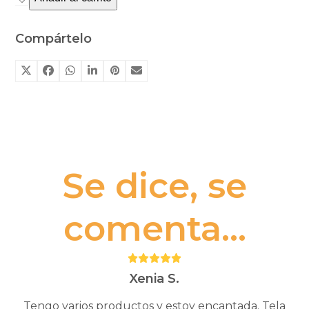
para
colorear
Compártelo
Cozy
art
supermarket
de
Omy
cantidad
Se dice, se
comenta...
Puntuación:
5
Xenia S.
Tengo varios productos y estoy encantada. Tela