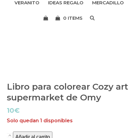
VERANITO
IDEAS REGALO
MERCADILLO
menú
0 ITEMS
Libro para colorear Cozy art
supermarket de Omy
10
€
Solo quedan 1 disponibles
Añadir al carrito
Libro